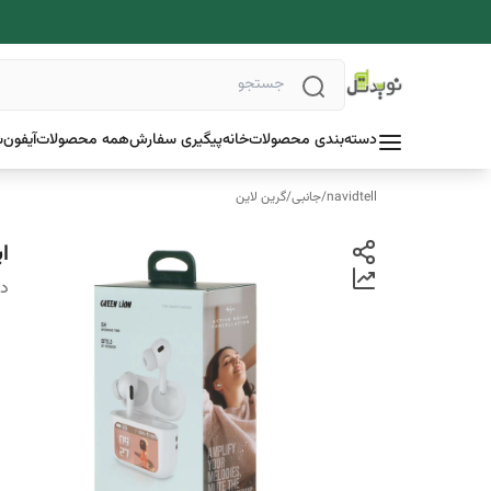
دسته‌بندی محصولات
خانه
پیگیری سفارش
همه محصولات
آیفون
س
navidtell
/
جانبی
/
گرین لاین
ایر
دس