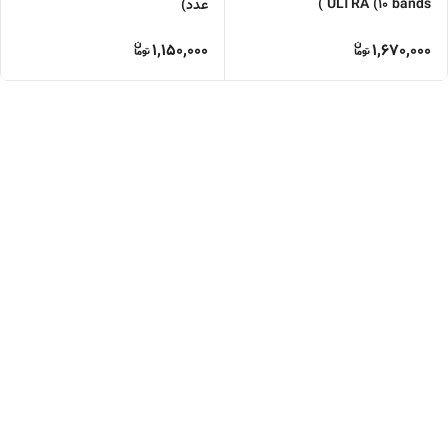
ULTRA (10 bands )
عدد)
1,150,000
1,670,000