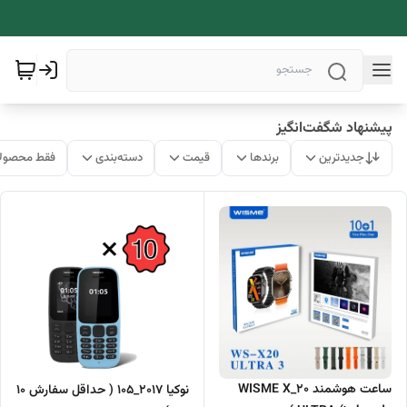
پیشنهاد شگفت‌انگیز
جدیدترین
برندها
قیمت
دسته‌بندی
فقط محصولا
ساعت هوشمند WISME X_20
نوکیا 2017_105 ( حداقل سفارش 10