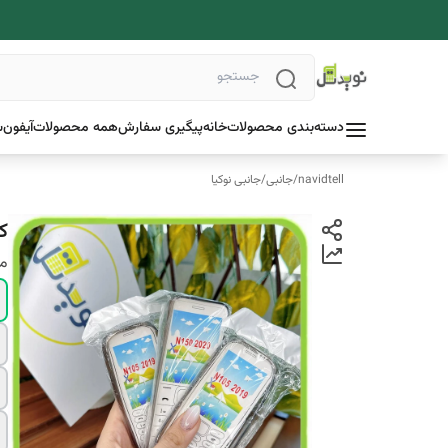
دسته‌بندی محصولات
خانه
پیگیری سفارش
همه محصولات
آیفون
س
navidtell
/
جانبی
/
جانبی نوکیا
کا
م