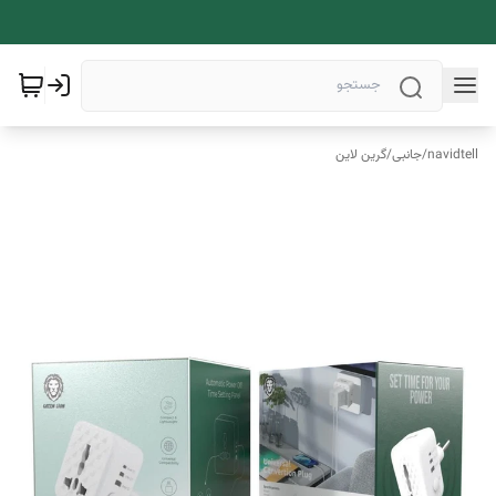
navidtell
/
جانبی
/
گرین لاین