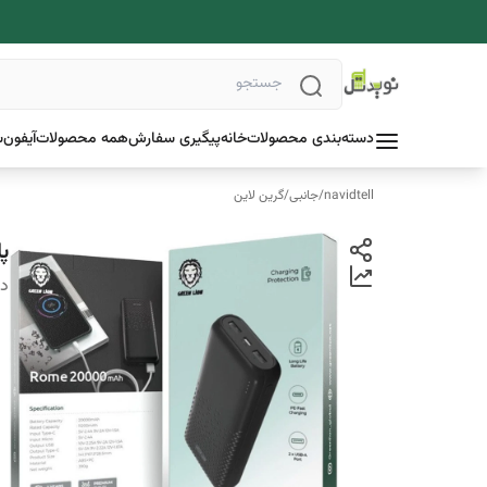
دسته‌بندی محصولات
خانه
پیگیری سفارش
همه محصولات
آیفون
س
navidtell
/
جانبی
/
گرین لاین
پاوربان
دس