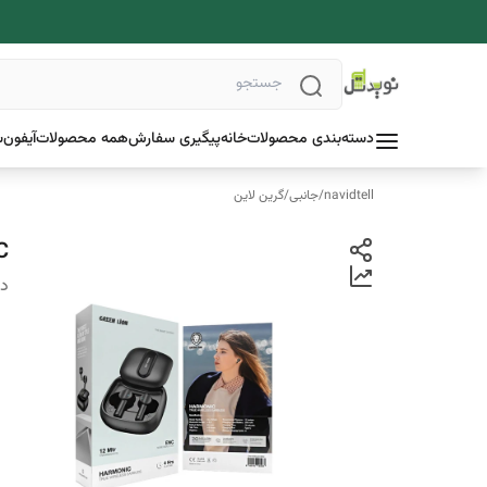
دسته‌بندی محصولات
خانه
پیگیری سفارش
همه محصولات
آیفون
س
navidtell
/
جانبی
/
گرین لاین
ONIC
دس