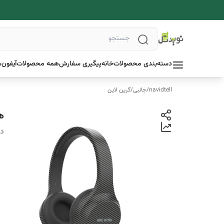
دسته‌بندی محصولات
خانه
پیگیری سفارش
همه محصولات
آیفون
س
navidtell
/
جانبی
/
گرین لاین
هدف
دس