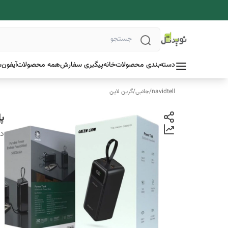
دسته‌بندی محصولات
خانه
پیگیری سفارش
همه محصولات
آیفون
س
navidtell
/
جانبی
/
گرین لاین
پاوربان
دس