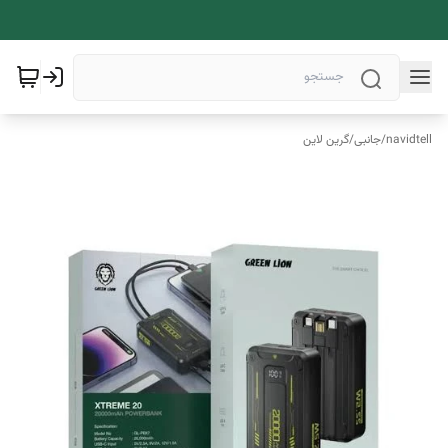
navidtell
/
جانبی
/
گرین لاین