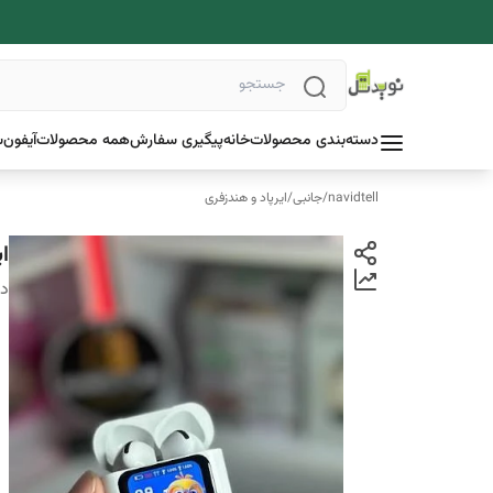
دسته‌بندی محصولات
خانه
پیگیری سفارش
همه محصولات
آیفون
س
navidtell
/
جانبی
/
ایرپاد و هندزفری
ایرپاد 
دس