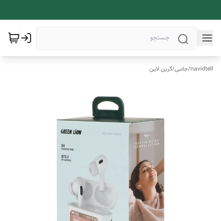
navidtell
/
جانبی
/
گرین لاین