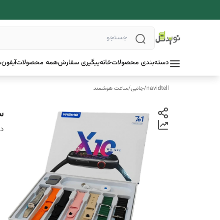
دسته‌بندی محصولات
خانه
پیگیری سفارش
همه محصولات
آیفون
س
navidtell
/
جانبی
/
ساعت هوشمند
ساعت
دس