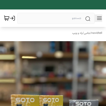
navidtell
/
جانبی
/
پاد و ویپ