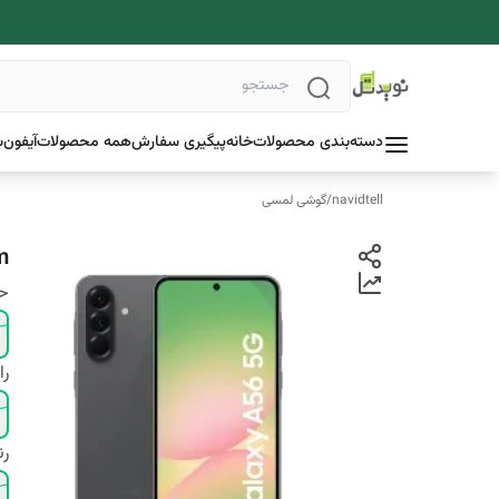
دسته‌بندی محصولات
خانه
پیگیری سفارش
همه محصولات
آیفون
س
navidtell
/
گوشی لمسی
m
حا
را
ر