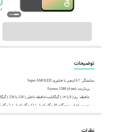
دس
توضیحات
نمایشگر: 6.7 اینچی با فناوری Super AMOLED
· پردازنده: Exynos 1580 (4 nm)
· حافظه: رم ( 8 یا ۱۲ ) گیگابایت/حافظه داخلی ( 128 یا 256 ) گیگابایت
· دوربین اصلی: سه گانه 50 مگاپیکسل + 12 مگاپیکسل + 5 مگاپیکسل
· دوربین سلفی: 12 مگاپیکسل
· باتری: 5000 میلی آمپر ساعت/ توان شارژ 45 وات
نظرات
· تعداد سیم کارت: دوسیم کارت (نانو سیم)