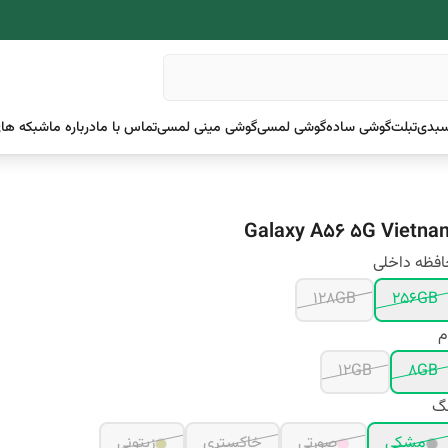
بدی
تبلت
گوشی ساده
گوشی لمسی
گوشی مینی لمسی
تماس با ما
درباره ما
شبکه های
Galaxy A56 5G Vietna
فظه داخلی
128GB
256GB
م
12GB
8GB
نگ
مشکی
صورتی
خاکستری
زیتونی