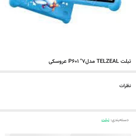
تبلت TELZEAL مدل7" P601 عروسکی
نظرات
دسته‌بندی
:
تبلت