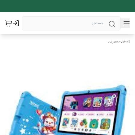
navidtell
/
تبلت