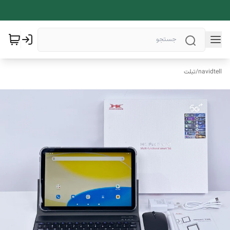
navidtell
/
تبلت