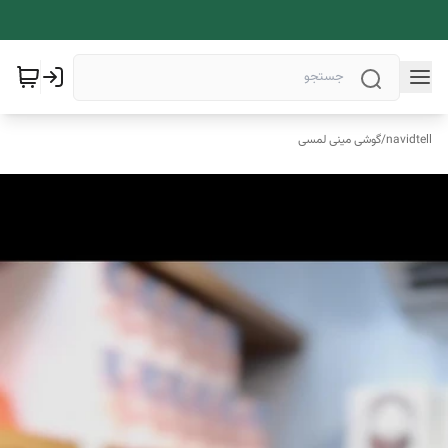
navidtell
/
گوشی مینی لمسی