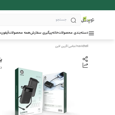
دسته‌بندی محصولات
خانه
پیگیری سفارش
همه محصولات
آیفون
س
navidtell
/
جانبی
/
گرین لاین
پاوربانک
دس