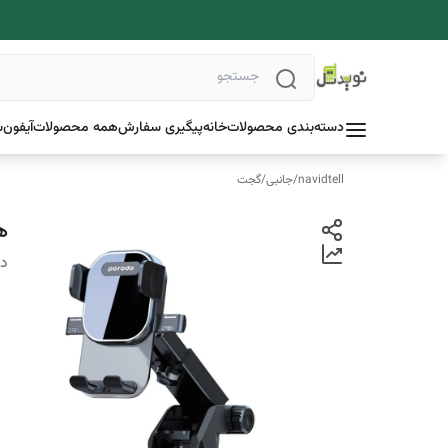
دسته‌بندی محصولات
خانه
پیگیری سفارش
همه محصولات
آیفون
س
navidtell
/
جانبی
/
گجت
هو
دس