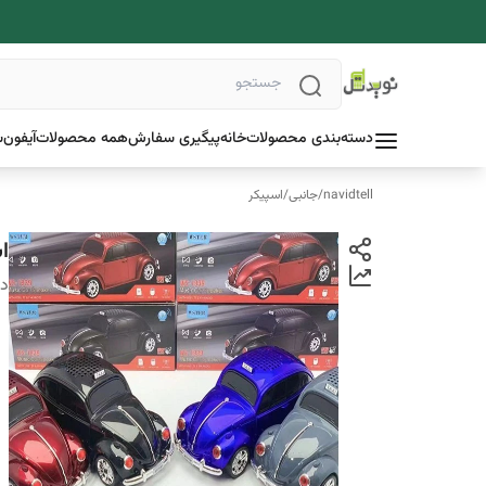
دسته‌بندی محصولات
خانه
پیگیری سفارش
همه محصولات
آیفون
س
navidtell
/
جانبی
/
اسپیکر
اس
دس