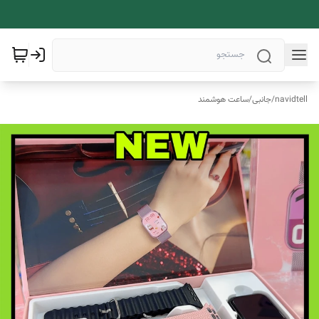
navidtell
/
جانبی
/
ساعت هوشمند