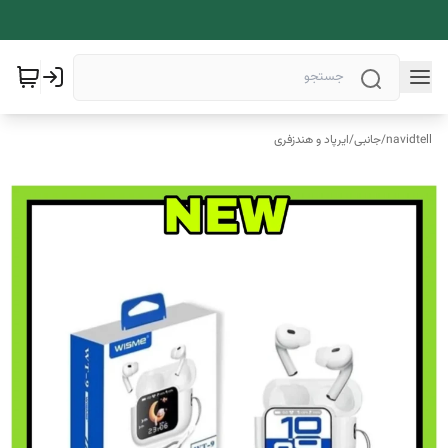
navidtell
/
جانبی
/
ایرپاد و هندزفری