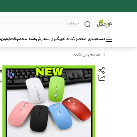
دسته‌بندی محصولات
خانه
پیگیری سفارش
همه محصولات
آیفون
س
navidtell
/
جانبی
/
گجت
مو
دس