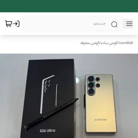
navidtell
/
گوشی ساده
/
گوشی متفرقه