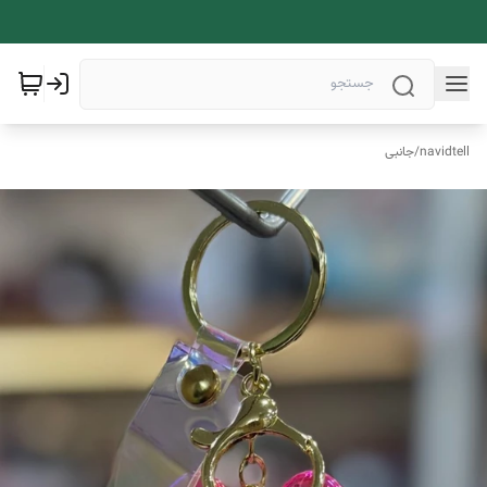
navidtell
/
جانبی