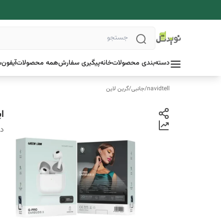
دسته‌بندی محصولات
خانه
پیگیری سفارش
همه محصولات
آیفون
س
navidtell
/
جانبی
/
گرین لاین
ایر
دس