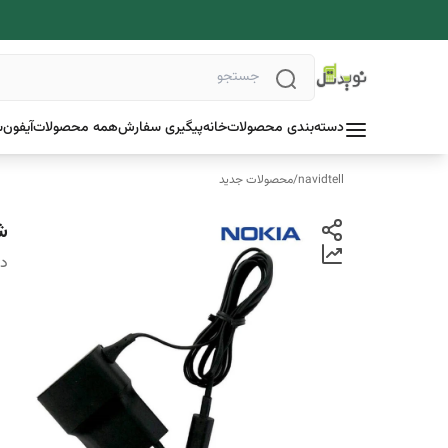
دسته‌بندی محصولات
خانه
پیگیری سفارش
همه محصولات
آیفون
س
navidtell
/
محصولات جدید
ش
دس