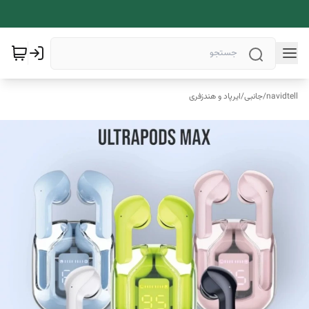
navidtell
/
جانبی
/
ایرپاد و هندزفری