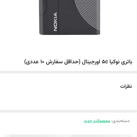
باتری نوکیا 5c اورجینال (حداقل سفارش 10 عددی)
نظرات
دسته‌بندی
:
محصولات جدید