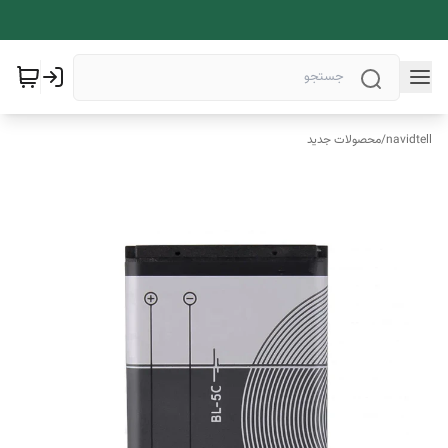
navidtell
/
محصولات جدید