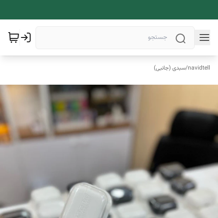
navidtell
/
سبدی (جانبی)