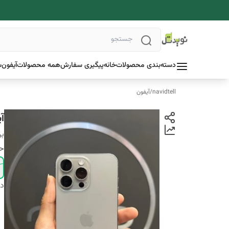
دسته‌بندی محصولات
خانه
پیگیری سفارش
همه محصولات
آیفون
س
navidtell
/
آیفون
آیفون
بر
حا
دس