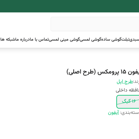
بدی
تبلت
گوشی ساده
گوشی لمسی
گوشی مینی لمسی
تماس با ما
درباره ما
شبکه های
 ۱۵ پرومکس (طرح اصلی)
ند:
طرح اپل
فظه داخلی
16 گیگ
ته‌بندی
:
آیفون