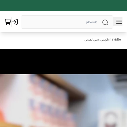
navidtell
/
گوشی مینی لمسی