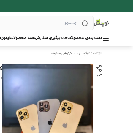
دسته‌بندی محصولات
خانه
پیگیری سفارش
همه محصولات
آیفون
س
navidtell
/
گوشی ساده
/
گوشی متفرقه
گوشی
دس