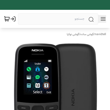
navidtell
/
گوشی ساده
/
گوشی نوکیا