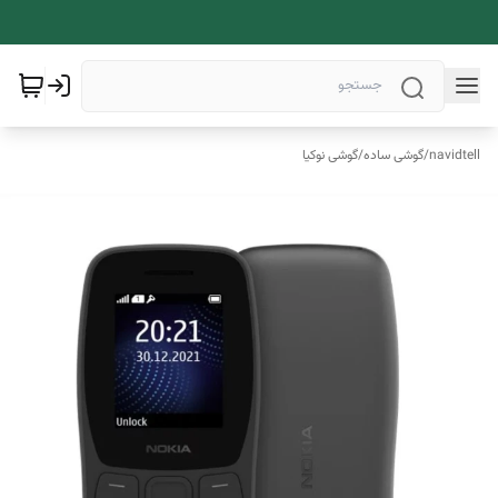
navidtell
/
گوشی ساده
/
گوشی نوکیا