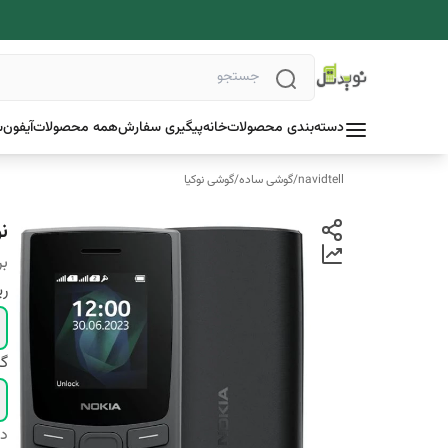
دسته‌بندی محصولات
خانه
پیگیری سفارش
همه محصولات
آیفون
س
navidtell
/
گوشی ساده
/
گوشی نوکیا
نوک
بر
ر
گا
دس