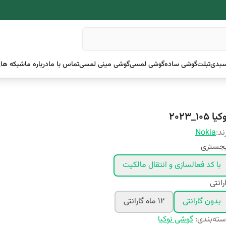
بدی
تبلت
گوشی ساده
گوشی لمسی
گوشی مینی لمسی
تماس با ما
درباره ما
شبکه های
یا 105_2023
ند:
Nokia
یجستری
با کد فعالسازی و انتقال مالکیت
رانتی
بدون گارانتی
۱۲ ماه گارانتی
ته‌بندی
:
گوشی نوکیا