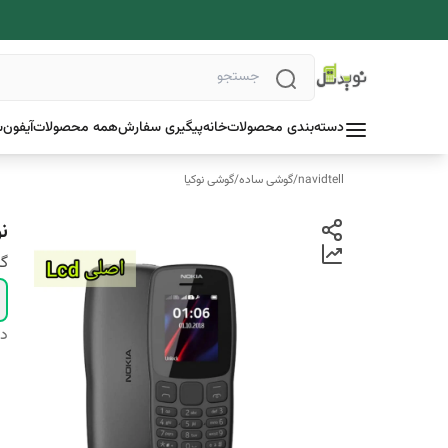
دسته‌بندی محصولات
خانه
پیگیری سفارش
همه محصولات
آیفون
س
navidtell
/
گوشی ساده
/
گوشی نوکیا
نوکیا
گا
دس