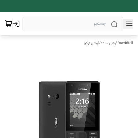
navidtell
/
گوشی ساده
/
گوشی نوکیا