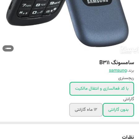
سامسونگ B311
برند:
samsung
ریجستری
با کد فعالسازی و انتقال مالکیت
گارانتی
بدون گارانتی
۱۲ ماه گارانتی
نظرات