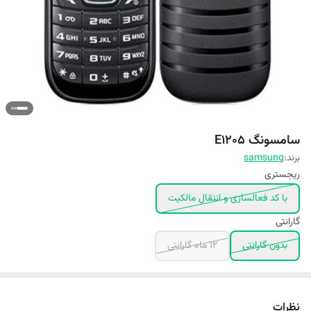
سامسونگ E1205
برند:
samsung
ریجستری
با کد فعالسازی و انتقال مالکیت
گارانتی
بدون گارانتی
۱۲ ماه گارانتی
نظرات