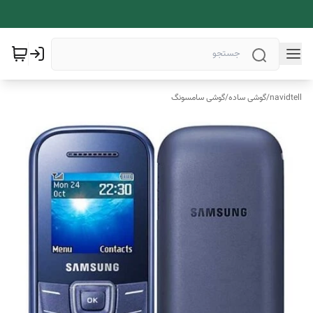
navidtell
/
گوشی ساده
/
گوشی سامسونگ