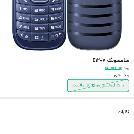
سامسونگ E1207
برند:
samsung
ریجستری
با کد فعالسازی و انتقال مالکیت
نظرات