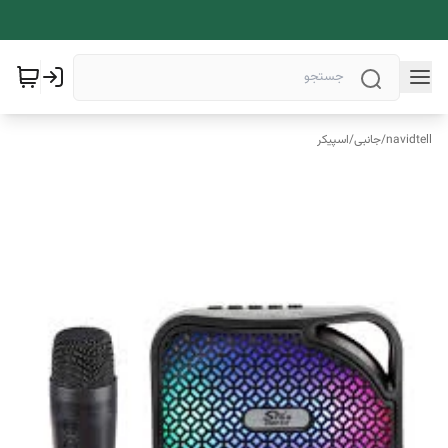
navidtell
/
جانبی
/
اسپیکر