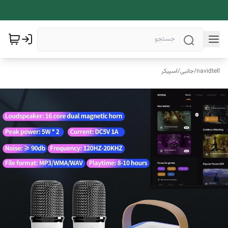
navidtell
/
جانبی
/
اسپیکر