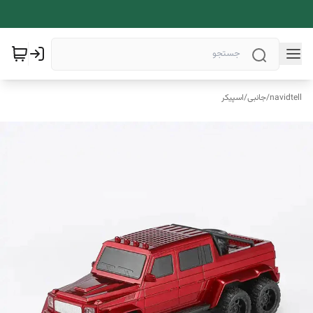
navidtell
/
جانبی
/
اسپیکر