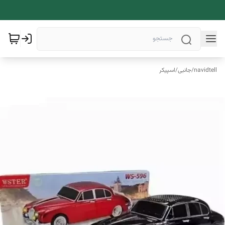
navidtell
/
جانبی
/
اسپیکر