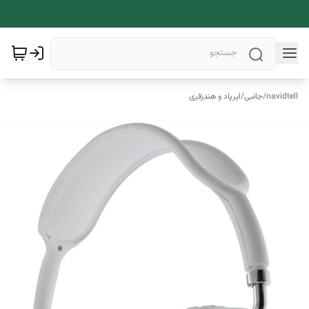
navidtell
/
جانبی
/
ایرپاد و هندزفری