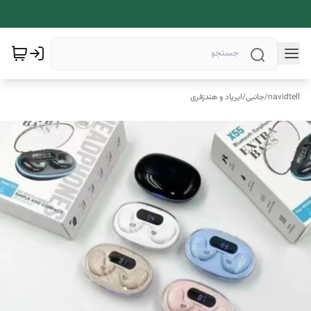
navidtell
/
جانبی
/
ایرپاد و هندزفری