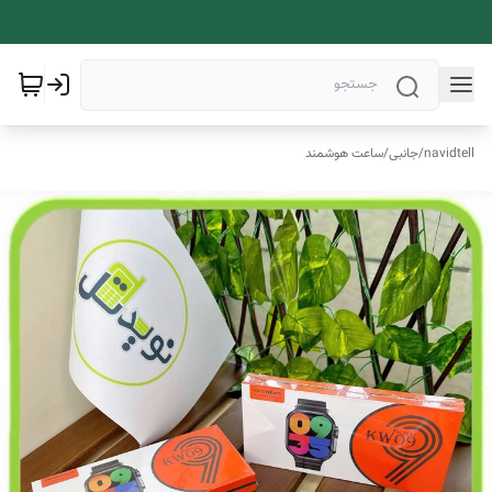
navidtell
/
جانبی
/
ساعت هوشمند