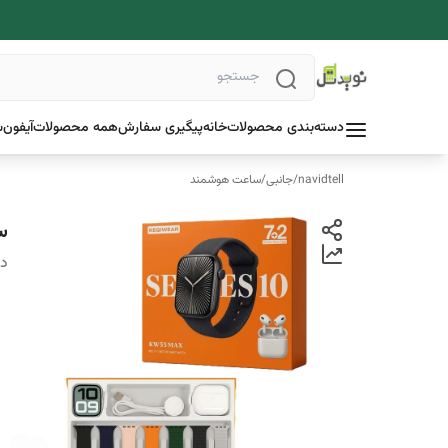
دسته‌بندی محصولات
خانه
پیگیری سفارش
همه محصولات
آیفون
س
navidtell
/
جانبی
/
ساعت هوشمند
سا
دس