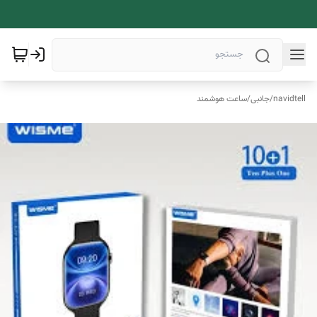
navidtell
/
جانبی
/
ساعت هوشمند